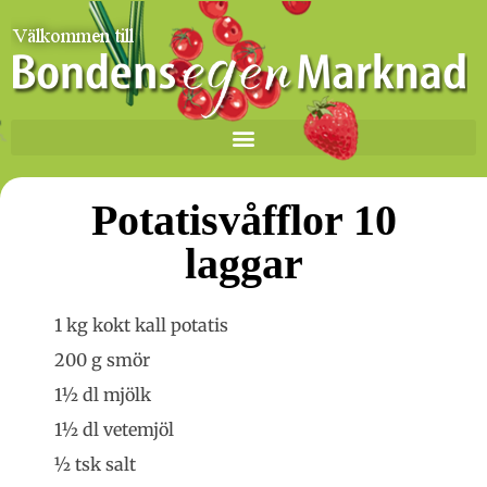
Potatisvåfflor 10
laggar
1 kg kokt kall potatis
200 g smör
1½ dl mjölk
1½ dl vetemjöl
½ tsk salt