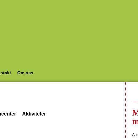
ntakt
Om oss
M
ucenter
Aktiviteter
m
Anm