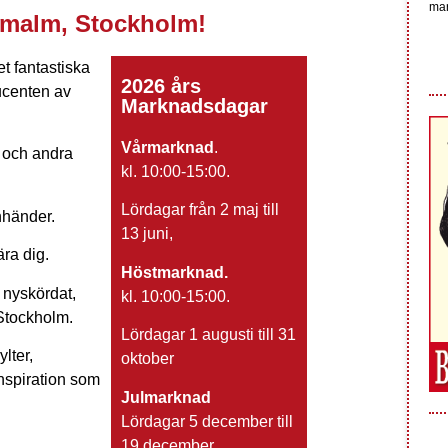
ma
malm, Stockholm!
et fantastiska
2026 års
ucenten av
Marknadsdagar
Vårmarknad
.
 och andra
kl. 10:00-15:00.
Lördagar från 2 maj till
nhänder.
13 juni,
ra dig.
Höstmarknad.
 nyskördat,
kl. 10:00-15:00.
 Stockholm.
Lördagar 1 augusti till 31
lter,
oktober
inspiration som
Julmarknad
Lördagar 5 december till
19 december