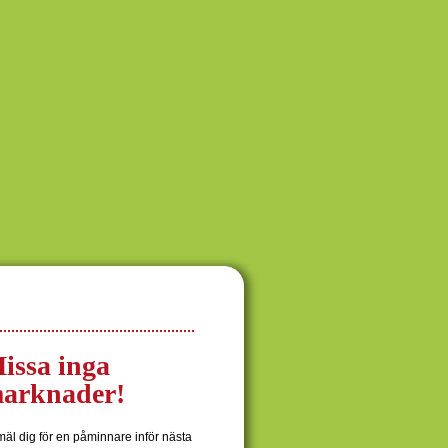
issa inga
arknader!
äl dig för en påminnare inför nästa