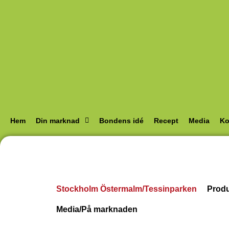
Hem
Din marknad
Bondens idé
Recept
Media
Ko
Stockholm Östermalm/Tessinparken
Prod
Media/På marknaden