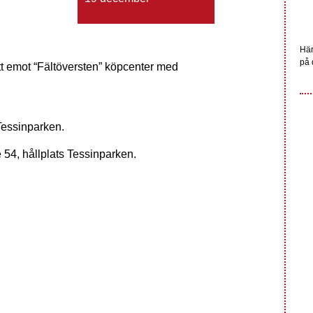
Här
på 
t emot “Fältöversten” köpcenter med
 Tessinparken.
e 54, hållplats Tessinparken.